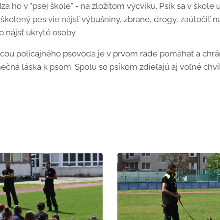
a ho v "psej škole" - na zložitom výcviku. Psík sa v škole 
školený pes vie nájsť výbušniny, zbrane, drogy, zaútočiť na
o nájsť ukryté osoby.
rácou policajného psovoda je v prvom rade pomáhať a chrán
ečná láska k psom. Spolu so psíkom zdieľajú aj voľné chvíl