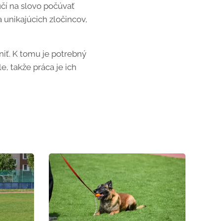
učí na slovo počúvať
 unikajúcich zločincov,
iť. K tomu je potrebný
e, takže práca je ich