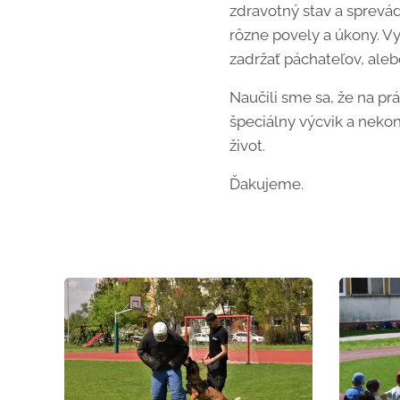
zdravotný stav a sprevádz
rôzne povely a úkony. Vy
zadržať páchateľov, aleb
Naučili sme sa, že na p
špeciálny výcvik a nekon
život.
Ďakujeme.