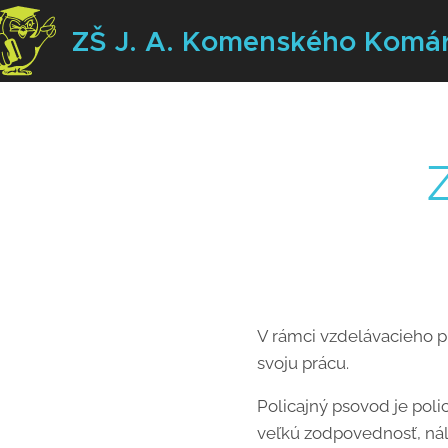
ZŠ J. A. Komenského
Komá
V rámci vzdelávacieho pr
svoju prácu.
Policajný psovod je polic
veľkú zodpovednosť, nále