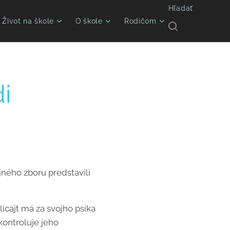
Hľadať
Život na škole
O škole
Rodičom
i
jného zboru predstavili
licajt má za svojho psíka
kontroluje jeho