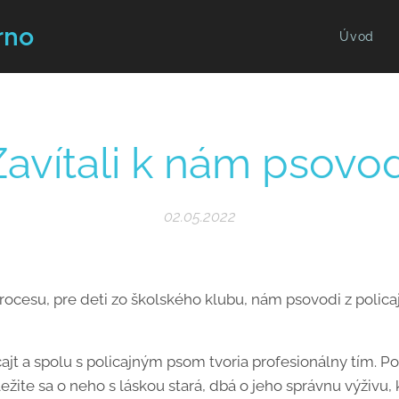
rno
Úvod
Zavítali k nám psovod
02.05.2022
ocesu, pre deti zo školského klubu, nám psovodi z polica
ajt a spolu s policajným psom tvoria profesionálny tím. Po
žite sa o neho s láskou stará, dbá o jeho správnu výživu, 