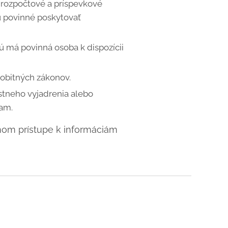
rozpočtové a príspevkové
ú povinné poskytovať
ú má povinná osoba k dispozícii
sobitných zákonov.
ústneho vyjadrenia alebo
am.
dnom prístupe k informáciám