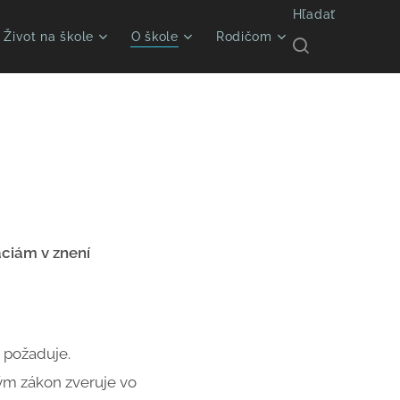
Hľadať
Život na škole
O škole
Rodičom
áciám v znení
 požaduje.
rým zákon zveruje vo