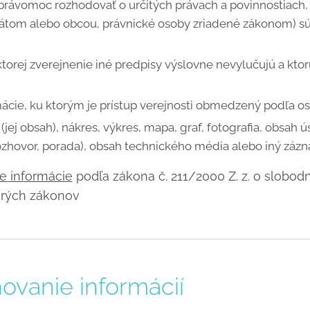
ávomoc rozhodovať o určitých právach a povinnostiach, 
tátom alebo obcou, právnické osoby zriadené zákonom) s
torej zverejnenie iné predpisy výslovne nevylučujú a ktor
mácie, ku ktorým je prístup verejnosti obmedzený podľa o
(jej obsah), nákres, výkres, mapa, graf, fotografia, obsah 
hovor, porada), obsah technického média alebo iný zázn
ie informácie
podľa zákona č. 211/2000 Z. z. o slobo
orých zákonov
ovanie informácií