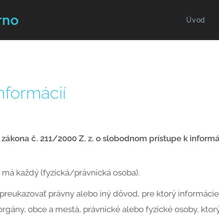
rno
Úvod
nformácií
 zákona č. 211/2000 Z. z. o slobodnom prístupe k inform
 má každý (fyzická/právnická osoba).
 preukazovať právny alebo iný dôvod, pre ktorý informácie
orgány, obce a mestá, právnické alebo fyzické osoby, kto