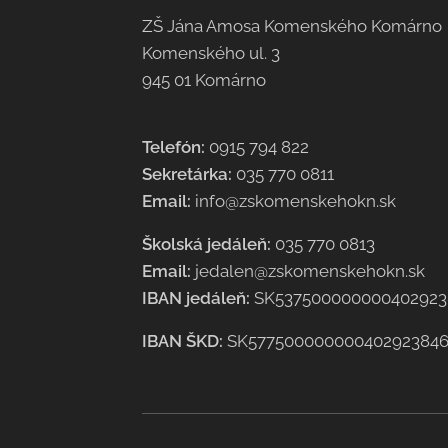
ZŠ Jána Amosa Komenského Komárno
Komenského ul. 3
945 01 Komárno
Telefón:
0915 794 822
Sekretárka:
035 770 0811
Email:
info@zskomenskehokn.sk
Školská jedáleň:
035 770 0813
Email:
jedalen@zskomenskehokn.sk
IBAN jedáleň:
SK537500000000402923
IBAN ŠKD:
SK57750000000040292384