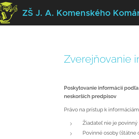
ZŠ J. A. Komenského
Komá
Zverejňovanie i
Poskytovanie informácií podľa
neskorších predpisov
Právo na prístup k informáciám
Žiadateľ nie je povinný
Povinné osoby (štátne 