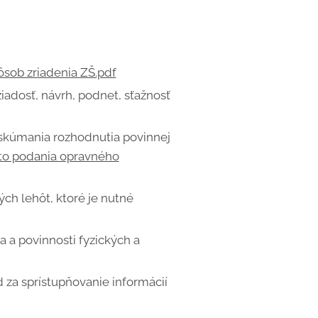
ôsob zriadenia ZŠ.pdf
adosť, návrh, podnet, sťažnosť
skúmania rozhodnutia povinnej
to podania opravného
ých lehôt, ktoré je nutné
 a povinnosti fyzických a
 za sprístupňovanie informácií