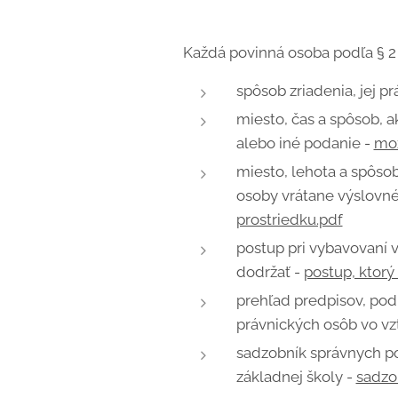
Každá povinná osoba podľa § 2 o
spôsob zriadenia, jej p
miesto, čas a spôsob, 
alebo iné podanie -
mož
miesto, lehota a spôso
osoby vrátane výslovné
prostriedku.pdf
postup pri vybavovaní v
dodržať -
postup, ktorý
prehľad predpisov, podľ
právnických osôb vo vz
sadzobník správnych po
základnej školy -
sadzo