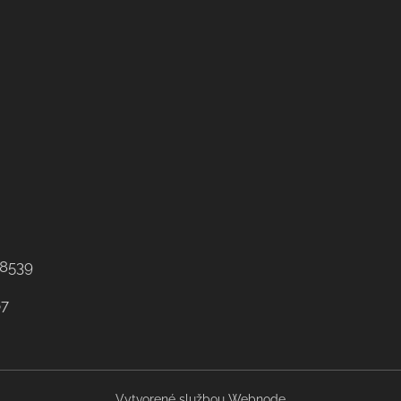
8539
67
Vytvorené službou
Webnode