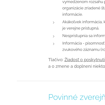
vymedzenom rozsahu pr
organizácie zriadené š
informácie.
Akákoľvek informácia, k
je verejne prístupná.
Nesprístupnia sa infor
Informácia - písomnosť 
zvukového záznamu (roz
Tlačivo:
Žiadosť o poskytnut
a o zmene a doplnení niekt
Povinné zverejň