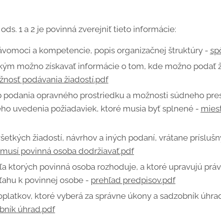
ds. 1 a 2 je povinná zverejniť tieto informácie:
rávomoci a kompetencie, popis organizačnej štruktúry -
sp
akým možno získavať informácie o tom, kde možno podať ži
nosť podávania žiadostí.pdf
b podania opravného prostriedku a možnosti súdneho pre
ho uvedenia požiadaviek, ktoré musia byť splnené -
mies
šetkých žiadostí, návrhov a iných podaní, vrátane príslušn
 musí povinná osoba dodržiavať.pdf
a ktorých povinná osoba rozhoduje, a ktoré upravujú práva
ťahu k povinnej osobe -
prehľad predpisov.pdf
platkov, ktoré vyberá za správne úkony a sadzobník úhrad
bník úhrad.pdf