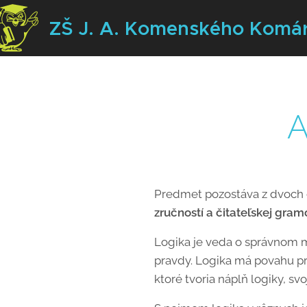
ZŠ J. A. Komenského
Komá
A
Predmet pozostáva z dvoch 
zručností a čitateľskej gra
Logika je veda o správnom m
pravdy. Logika má povahu pr
ktoré tvoria náplň logiky, s