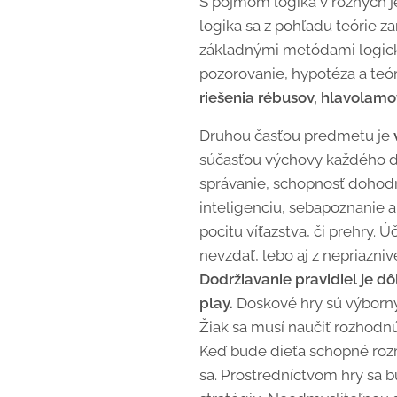
S pojmom logika v rôznych 
logika sa z pohľadu teórie z
základnými metódami logické
pozorovanie, hypotéza a te
riešenia rébusov, hlavolamo
Druhou časťou predmetu je
súčasťou výchovy každého die
správanie, schopnosť dohodnú
inteligenciu, sebapoznanie 
pocitu víťazstva, či prehry. 
nevzdať, lebo aj z nepriaznive
Dodržiavanie pravidiel je dôl
play.
Doskové hry sú výborný
Žiak sa musí naučiť rozhodnúť
Keď bude dieťa schopné rozm
sa. Prostredníctvom hry sa b