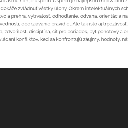
súčasťou hier je úspech. Úspech je najlepšou motiváciou 
že dokáže zvládnuť všetky úlohy. Okrem intelektuálnych scho
vo a prehra, vytrvalosť, odhodlanie, odvaha, orientácia na 
dnosti, dodržiavanie pravidiel. Ale tak isto aj trpezlivosť
, zdvorilosť, disciplína, cit pre poriadok, byť pohotový a 
zvládaní konfliktov, keď sa konfrontujú záujmy, hodnoty, ná