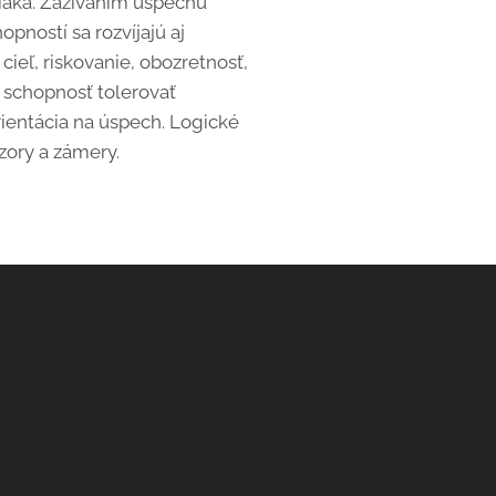
žiaka. Zažívaním úspechu
pností sa rozvíjajú aj
cieľ, riskovanie, obozretnosť,
, schopnosť tolerovať
orientácia na úspech. Logické
zory a zámery.