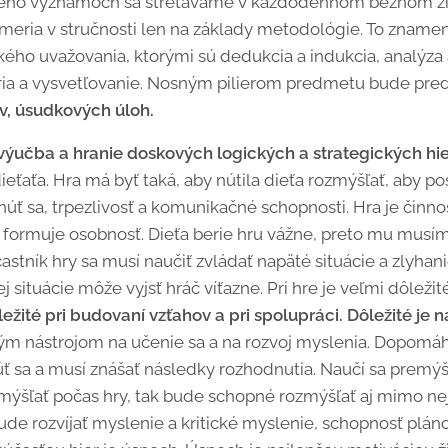
jeho významoch sa stretávame v každodennom bežnom ži
ameria v stručnosti len na základy metodológie. To znamen
ho uvažovania, ktorými sú dedukcia a indukcia, analýza a
ória a vysvetľovanie. Nosným pilierom predmetu bude pr
v, úsudkových úloh.
výučba a hranie doskových logických a strategických hie
ťaťa. Hra má byť taká, aby nútila dieťa rozmýšľať, aby po
ť sa, trpezlivosť a komunikačné schopnosti. Hra je činnos
a formuje osobnosť. Dieťa berie hru vážne, preto mu mus
Účastník hry sa musí naučiť zvládať napäté situácie a zlyhan
j situácie môže vyjsť hráč víťazne. Pri hre je veľmi dôležit
ežité pri budovaní vzťahov a pri spolupráci. Dôležité je na
m nástrojom na učenie sa a na rozvoj myslenia. Dopomá
 sa a musí znášať následky rozhodnutia. Naučí sa premýšľať
ýšľať počas hry, tak bude schopné rozmýšľať aj mimo nej,
ude rozvíjať myslenie a kritické myslenie, schopnosť plán