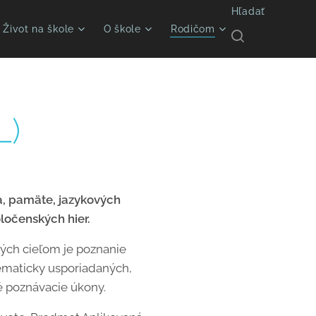
Hľadať
Život na škole
O škole
Rodičom
L)
a, pamäte, jazykových
ločenských hier.
rých cieľom je poznanie
tematicky usporiadaných,
é poznávacie úkony.