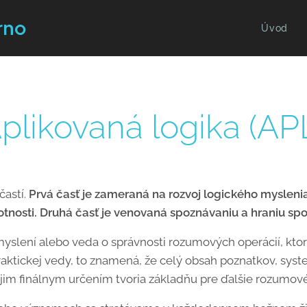
rno
Úvod
plikovaná logika (AP
častí.
Prvá časť je zameraná na rozvoj logického mysleni
motnosti. Druhá časť je venovaná spoznávaniu a hraniu spo
yslení alebo veda o správnosti rozumových operácií, kto
aktickej vedy, to znamená, že celý obsah poznatkov, sys
vojim finálnym určením tvoria základňu pre ďalšie rozumov