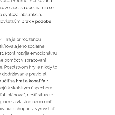
vote. Predmet Aplikovaná
á, že žiaci sa oboznámia so
 syntéza, abstrakcia,
edovšetkým
prax v podobe
r.
Hra je prirodzenou
silňovala jeho sociálne
ť, ktorá rozvíja emocionálnu
íme pomôcť v spracovaní
ie. Posolstvom hry je nikdy to
é dodržiavanie pravidiel.
učiť sa hrať a konať fair
hajú k školským úspechom.
, plánovať, riešiť situácie.
 čím sa vlastne naučí učiť
ovania, schopnosť vymyslieť