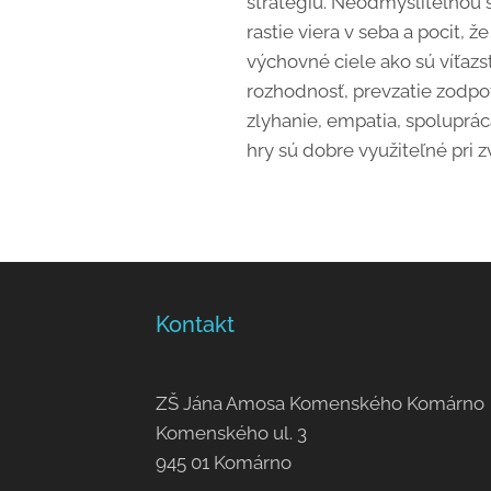
stratégiu. Neodmysliteľnou 
rastie viera v seba a pocit, 
výchovné ciele ako sú víťazst
rozhodnosť, prevzatie zodpove
zlyhanie, empatia, spolupráca
hry sú dobre využiteľné pri 
Kontakt
ZŠ Jána Amosa Komenského Komárno
Komenského ul. 3
945 01 Komárno