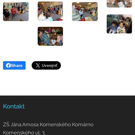
Share
Kontakt
ZŠ Jána Amosa Komenského Komárno
Komenského ul. 3