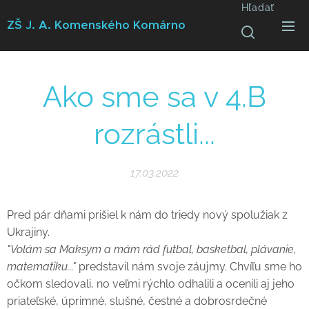
Hľadať
ZŠ J. A. Komenského
Komárno
Ako sme sa v 4.B
rozrástli...
17.03.2022
Pred pár dňami prišiel k nám do triedy nový spolužiak z
Ukrajiny.
"Volám sa Maksym a mám rád futbal, basketbal, plávanie,
matematiku..."
predstavil nám svoje záujmy. Chvíľu sme ho
očkom sledovali, no veľmi rýchlo odhalili a ocenili aj jeho
priateľské, úprimné, slušné, čestné a dobrosrdečné