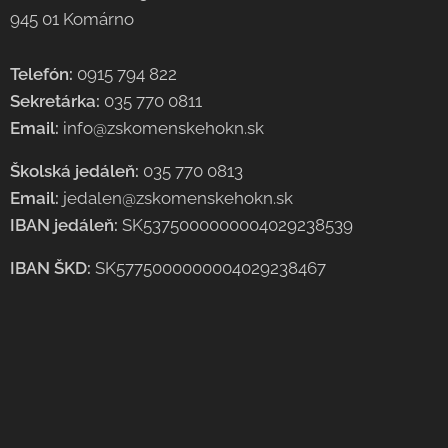
945 01 Komárno
Telefón:
0915 794 822
Sekretárka:
035 770 0811
Email:
info@zskomenskehokn.sk
Školská jedáleň:
035 770 0813
Email:
jedalen@zskomenskehokn.sk
IBAN jedáleň:
SK5375000000004029238539
IBAN ŠKD:
SK5775000000004029238467