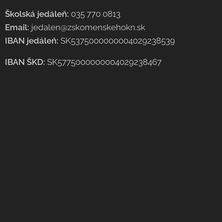
Školská jedáleň:
035 770 0813
Email:
jedalen@zskomenskehokn.sk
IBAN jedáleň:
SK5375000000004029238539
IBAN ŠKD:
SK5775000000004029238467