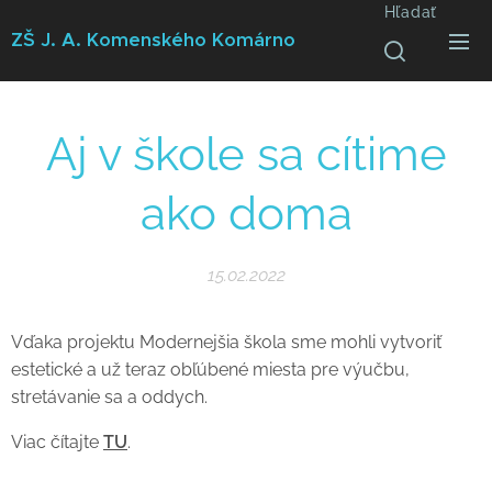
Hľadať
ZŠ J. A. Komenského
Komárno
Aj v škole sa cítime
ako doma
15.02.2022
Vďaka projektu Modernejšia škola sme mohli vytvoriť
estetické a už teraz obľúbené miesta pre výučbu,
stretávanie sa a oddych.
Viac čítajte
TU
.