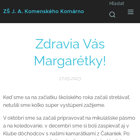
Hľadať
ZŠ J. A. Komenského
Komárno
Zdravia Vás
Margarétky!
17.05.2023
Keď sme sa na začiatku školského roka začali stretávať,
netušili sme koľko super vystúpení zažijeme.
V októbri sme sa začali pripravovať na mikulášske pásmo
a na koledovanie, v decembri sme si boli zaspievať aj v
Klube dôchodcov s našimi kamarátkami z Čakaniek. Po