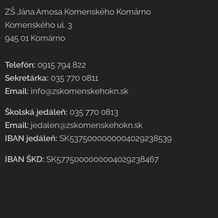
ZŠ Jána Amosa Komenského Komárno
Komenského ul. 3
945 01 Komárno
Telefón:
0915 794 822
Sekretárka:
035 770 0811
Email:
info@zskomenskehokn.sk
Školská jedáleň:
035 770 0813
Email:
jedalen@zskomenskehokn.sk
IBAN jedáleň:
SK5375000000004029238539
IBAN ŠKD:
SK5775000000004029238467