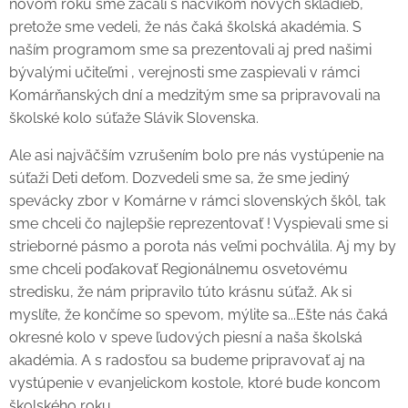
novom roku sme začali s nácvikom nových skladieb,
pretože sme vedeli, že nás čaká školská akadémia. S
naším programom sme sa prezentovali aj pred našimi
bývalými učiteľmi , verejnosti sme zaspievali v rámci
Komárňanských dní a medzitým sme sa pripravovali na
školské kolo súťaže Slávik Slovenska.
Ale asi najväčším vzrušením bolo pre nás vystúpenie na
súťaži Deti deťom. Dozvedeli sme sa, že sme jediný
spevácky zbor v Komárne v rámci slovenských škôl, tak
sme chceli čo najlepšie reprezentovať ! Vyspievali sme si
strieborné pásmo a porota nás veľmi pochválila. Aj my by
sme chceli poďakovať Regionálnemu osvetovému
stredisku, že nám pripravilo túto krásnu súťaž. Ak si
myslíte, že končíme so spevom, mýlite sa...Ešte nás čaká
okresné kolo v speve ľudových piesní a naša školská
akadémia. A s radosťou sa budeme pripravovať aj na
vystúpenie v evanjelickom kostole, ktoré bude koncom
školského roku.