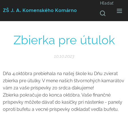
Hľadať
ZŠ J. A. Komenského
Komárno
Zbierka pre útulok
10.10.2023
Dňa 4.októbra prebiehala na našej škole ku Dňu zvierat
zbierka pre útulky. V mene našich štvornohých kamarátov
vám za vaše príspevky zo srdca ďakujeme!
Zbierka pokračuje do konca októbra. Vaše finančné
príspevky môžete dávať do kasičky pri nástenke - panely
oproti bufetu a vecné príspevky odkladať vedľa bufetu.