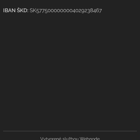
IBAN ŠKD:
SK5775000000004029238467
Vytvorené službou
Webnode