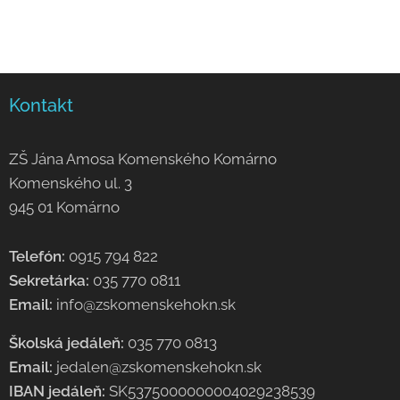
Kontakt
ZŠ Jána Amosa Komenského Komárno
Komenského ul. 3
945 01 Komárno
Telefón:
0915 794 822
Sekretárka:
035 770 0811
Email:
info@zskomenskehokn.sk
Školská jedáleň:
035 770 0813
Email:
jedalen@zskomenskehokn.sk
IBAN jedáleň:
SK5375000000004029238539