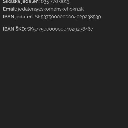
Školská jedáleň:
035 770 0813
Email:
jedalen@zskomenskehokn.sk
IBAN jedáleň:
SK5375000000004029238539
IBAN ŠKD:
SK5775000000004029238467