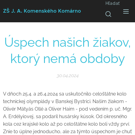
Hľadať
ZŠ J. A. Komenského
Komárno
Úspech našich žiakov,
ktorý nemá obdoby
30.04.2024
V dňoch 25.4. a 26.4.2024 sa uskutočnilo celoštátne kolo
technickej olympiády v Banskej Bystrici. Našim žiakom -
Olivér Mátyás Ollé a Oliver Haim - pod vedením p. uč. Mgr.
A. Erdélyiovej, sa podaril husársky kúsok. Od okresného
kola cez krajské kolo až po celoštátne kolo boli vždy prví.
Znie to úplne jednoducho, ale za týmto úspechom je chuť