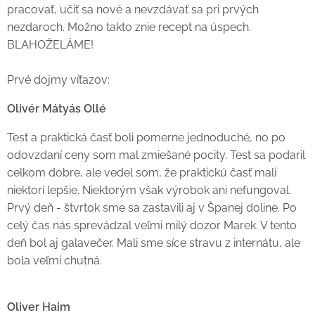
pracovať, učiť sa nové a nevzdávať sa pri prvých
nezdaroch. Možno takto znie recept na úspech.
BLAHOŽELÁME!
Prvé dojmy víťazov:
Olivér Mátyás Ollé
Test a praktická časť boli pomerne jednoduché, no po
odovzdaní ceny som mal zmiešané pocity. Test sa podaril
celkom dobre, ale vedel som, že praktickú časť mali
niektorí lepšie. Niektorým však výrobok ani nefungoval.
Prvý deň - štvrtok sme sa zastavili aj v Španej doline. Po
celý čas nás sprevádzal veľmi milý dozor Marek. V tento
deň bol aj galavečer. Mali sme síce stravu z internátu, ale
bola veľmi chutná.
Oliver Haim