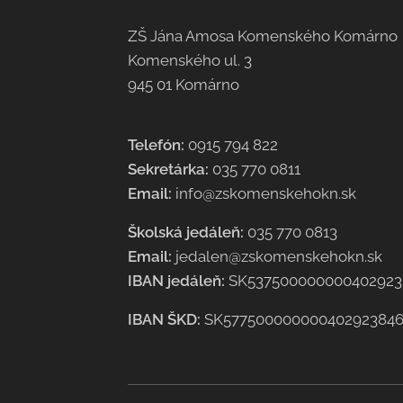
ZŠ Jána Amosa Komenského Komárno
Komenského ul. 3
945 01 Komárno
Telefón:
0915 794 822
Sekretárka:
035 770 0811
Email:
info@zskomenskehokn.sk
Školská jedáleň:
035 770 0813
Email:
jedalen@zskomenskehokn.sk
IBAN jedáleň:
SK537500000000402923
IBAN ŠKD:
SK57750000000040292384