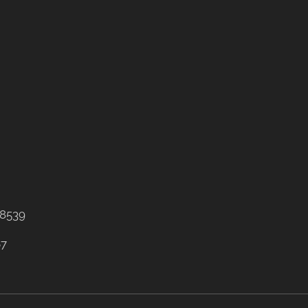
8539
67