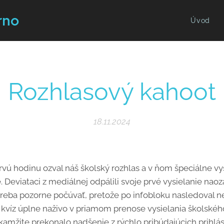
rno
Úvod
Rozhlasový kahoot
18.11.2024
 prvú hodinu ozval náš školský rozhlas a v ňom špeciálne vy
. Deviataci z mediálnej odpálili svoje prvé vysielanie nao
treba pozorne počúvať, pretože po infobloku nasledoval n
 kvíz úplne naživo v priamom prenose vysielania školskéh
okamžite prekonalo nadšenie z rýchlo pribúdajúcich prihlá