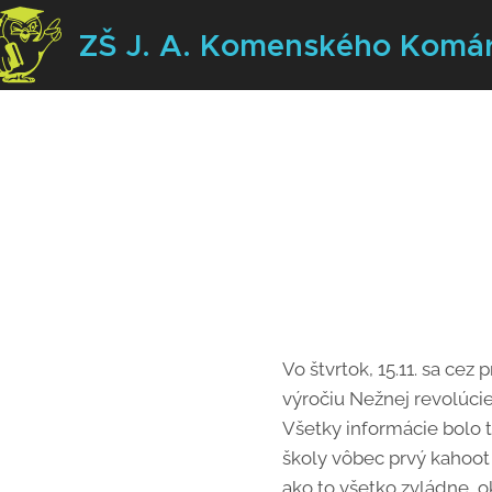
ZŠ J. A. Komenského
Komá
Vo štvrtok, 15.11. sa cez
výročiu Nežnej revolúcie
Všetky informácie bolo 
školy vôbec prvý kahoot
ako to všetko zvládne, 