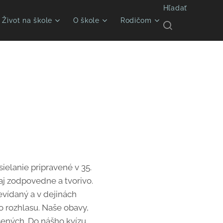
Hľadať
Život na škole
O škole
Rodičom
sielanie pripravené v 35.
zaj zodpovedne a tvorivo.
evídaný a v dejinách
o rozhlasu. Naše obavy,
sených. Do nášho kvízu