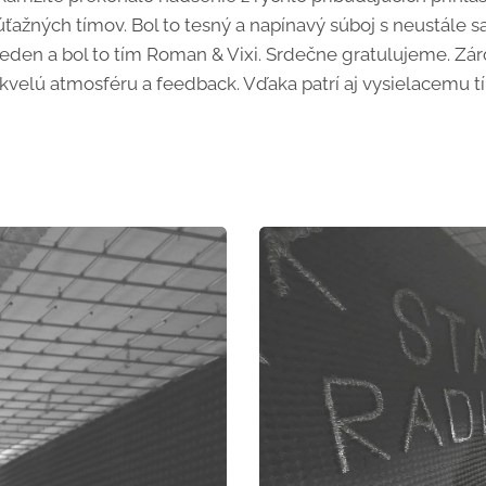
úťažných tímov. Bol to tesný a napínavý súboj s neustále
 jeden a bol to tím Roman & Vixi. Srdečne gratulujeme. 
velú atmosféru a feedback. Vďaka patrí aj vysielacemu tí