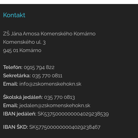
Kontakt
ZŠ Jána Amosa Komenského Komárno
Komenského ul. 3
945 01 Komárno
Telefón:
0915 794 822
Sekretárka:
035 770 0811
Email:
info@zskomenskehokn.sk
Školská jedáleň:
035 770 0813
Email:
jedalen@zskomenskehokn.sk
IBAN jedáleň:
SK5375000000004029238539
IBAN ŠKD:
SK5775000000004029238467