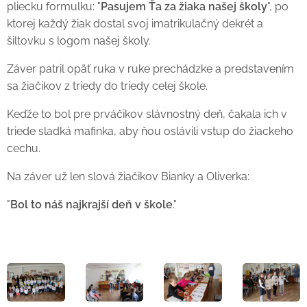
pliecku formulku: "
Pasujem Ťa za žiaka našej školy
", po
ktorej každý žiak dostal svoj imatrikulačný dekrét a
šiltovku s logom našej školy.
Záver patril opäť ruka v ruke prechádzke a predstavením
sa žiačikov z triedy do triedy celej škole.
Keďže to bol pre prváčikov slávnostný deň, čakala ich v
triede sladká mafinka, aby ňou oslávili vstup do žiackeho
cechu.
Na záver už len slová žiačikov Bianky a Oliverka:
"
Bol to náš najkrajší deň v škole
."