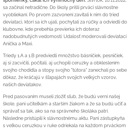
spomienky, čakal ich výnimočný deň.
Štvrtok, 10.11.2022,
sa začínal netradične. Do školy prišli prváci slávnostne
vyobliekaní. Po prvom zazvonení zavítali k nim do tried
deviataci, ktorí sa ich ujali, pochytali za rúčky a odviedli do
klubovne, kde prebehla previerka ich doteraz
nadobudnutých vedomostí. Udalosť moderovali deviataci
Anička a Maxi.
Triedy 1.A a 1.B predviedli množstvo básničiek, pesničiek,
aj si zacvičili, počítali, aj uchopili ceruzky a obkleslením
svojho chodidla a stopy svojho "tútora" zanechali po sebe
dôkaz, že kráčajú v šľapajách svojich veľkých vzorov,
našich deviatakov.
Pred pasovaním museli zložiť sľub, že budú verní našej
škole, pani učiteľkám a starším žiakom a že sa budú učiť a
správať sa tak, ako sa na správneho školáka patrí.
Následne pristúpili k slávnostnému aktu. Pani zástupkyňa
s veľkou ceruzkou v ruke odriekala na každom prváckom