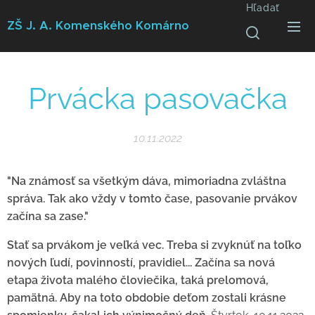
Hľadať
ZŠ J. A. Komenského
Komárno
Prvácka pasovačka
10.11.2022
"Na známosť sa všetkým dáva, mimoriadna zvláštna
správa. Tak ako vždy v tomto čase, pasovanie prvákov
začína sa zase."
Stať sa prvákom je veľká vec. Treba si zvyknúť na toľko
nových ľudí, povinností, pravidiel... Začína sa nová
etapa života malého človiečika, taká prelomová,
pamätná. Aby na toto obdobie deťom zostali krásne