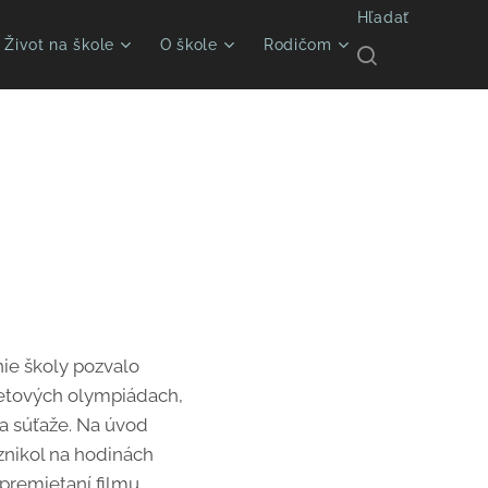
Hľadať
Život na škole
O škole
Rodičom
nie školy pozvalo
dmetových olympiádach,
a súťaže. Na úvod
znikol na hodinách
 premietaní filmu