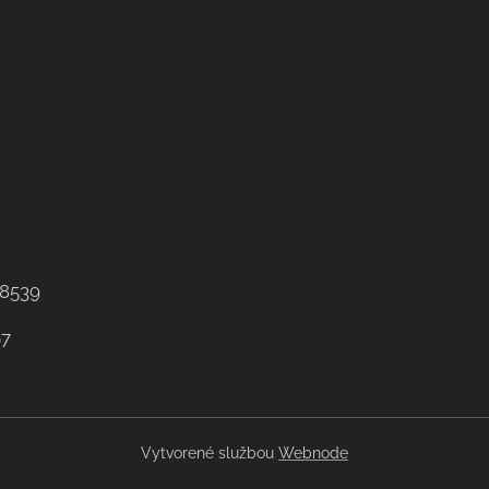
8539
67
Vytvorené službou
Webnode