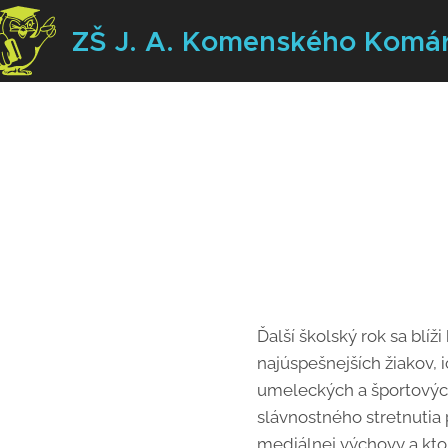
ZŠ J. A. Komenského
Komá
Ďalší školský rok sa blí
najúspešnejších žiakov, 
umeleckých a športových
slávnostného stretnutia 
mediálnej výchovy a kto