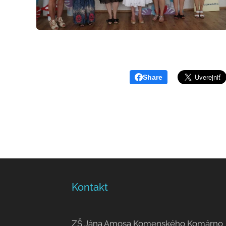
Share
Kontakt
ZŠ Jána Amosa Komenského Komárno