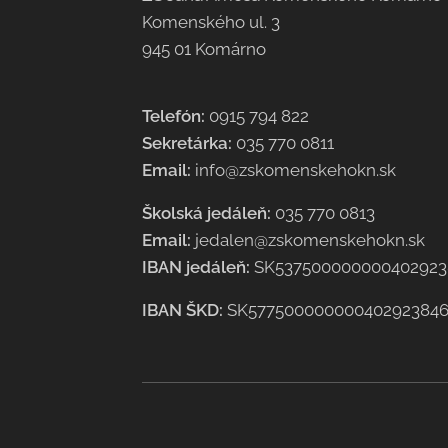
Komenského ul. 3
945 01 Komárno
Telefón:
0915 794 822
Sekretárka:
035 770 0811
Email:
info@zskomenskehokn.sk
Školská jedáleň:
035 770 0813
Email:
jedalen@zskomenskehokn.sk
IBAN jedáleň:
SK537500000000402923
IBAN ŠKD:
SK57750000000040292384