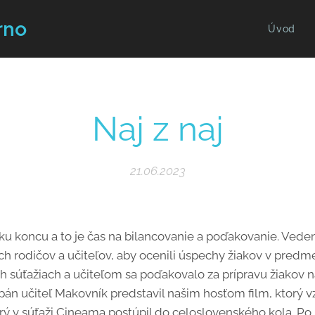
rno
Úvod
Naj z naj
21.06.2023
ži ku koncu a to je čas na bilancovanie a poďakovanie. Vede
ich rodičov a učiteľov, aby ocenili úspechy žiakov v pre
 súťažiach a učiteľom sa poďakovalo za prípravu žiakov n
pán učiteľ Makovník predstavil našim hosťom film, ktorý v
rý v súťaži Cineama postúpil do celoslovenského kola. Po