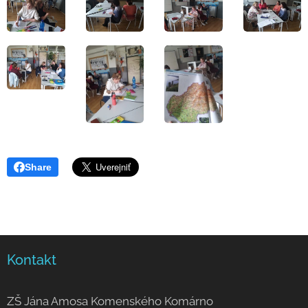
Share
Kontakt
ZŠ Jána Amosa Komenského Komárno