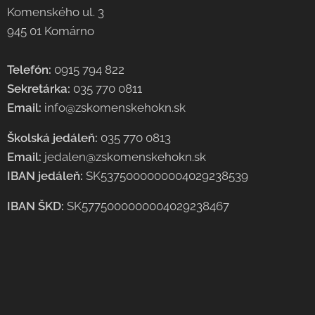
Komenského ul. 3
945 01 Komárno
Telefón:
0915 794 822
Sekretárka:
035 770 0811
Email:
info@zskomenskehokn.sk
Školská jedáleň:
035 770 0813
Email:
jedalen@zskomenskehokn.sk
IBAN jedáleň:
SK5375000000004029238539
IBAN ŠKD:
SK5775000000004029238467