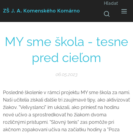
Hľadať
ZŠ J. A. Komenského
Komárno
MY sme škola - tesne
pred cieľom
06.05.2023
Posledné školenie v rámci projektu MY sme škola za nami.
Naši učitelia získali ďalšie tri zaujímavé tipy, ako aktivizovať
žiakov. "Veľvyslanci" im ukázali, ako priniesť na hodinu
nové učivo a sprostredkovať ho žiakom dvoma
rozličnými prístupmi. "Slovný tenis" zas pomôže pri
akčnom zopakovaní učiva na začiatku hodiny a "Poza