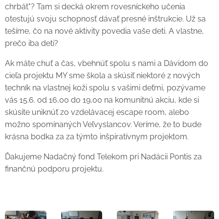
chrbát"? Tam si decká okrem rovesníckeho učenia
otestujú svoju schopnosť dávať presné inštrukcie. Už sa
tešíme, čo na nové aktivity povedia vaše deti. A vlastne,
prečo iba deti?
Ak máte chuť a čas, vbehnúť spolu s nami a Dávidom do
cieľa projektu MY sme škola a skúsiť niektoré z nových
techník na vlastnej koži spolu s vašimi deťmi, pozývame
vás 15.6. od 16,00 do 19,00 na komunitnú akciu, kde si
skúsite uniknúť zo vzdelávacej escape room, alebo
možno spomínaných Veľvyslancov. Veríme, že to bude
krásna bodka za za týmto inšpiratívnym projektom.
Ďakujeme Nadačný fond Telekom pri Nadácii Pontis za
finančnú podporu projektu.