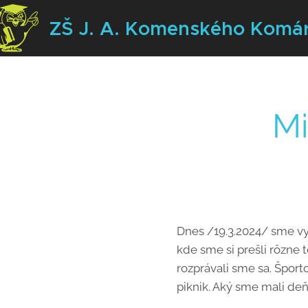
ZŠ J. A. Komenského
Komá
Mi
Dnes /19.3.2024/ sme vym
kde sme si prešli rôzne t
rozprávali sme sa. Športo
piknik. Aký sme mali deň?