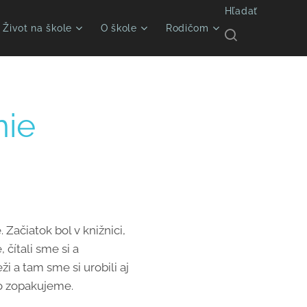
Hľadať
Život na škole
O škole
Rodičom
nie
Začiatok bol v knižnici,
 čítali sme si a
i a tam sme si urobili aj
 ho zopakujeme.