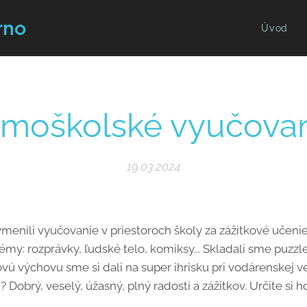
rno
Úvod
moškolské vyučova
19.03.2024
enili vyučovanie v priestoroch školy za zážitkové učenie. 
émy: rozprávky, ľudské telo, komiksy... Skladali sme puzzle,
vú výchovu sme si dali na super ihrisku pri vodárenskej vež
 Dobrý, veselý, úžasný, plný radosti a zážitkov. Určite si