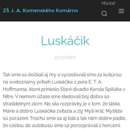
Hľadať
ZŠ J. A. Komenského
Komárno
Luskáčik
23.03.2022
Tak sme sa dočkali aj my a vycestovali sme za kultúrou
na svetoznámy príbeh Luskáčika z pera E. T. A.
Hoffmanna, ktoré prinieslo Staré divadlo Karola Spišáka v
Nitre.
V nemom úžase sme sledovali boj dobra so
strašidelným zlom. No sila rozprávky je v tom, že láska
Márie a dobro Luskáčika zvíťazia a zlý Myší kráľ, Myšilda
sú porazení. Trochu sme sa aj báli a tak nám dobre padlo,
že cestou do autobusu sme sa porozprávali s hercami,