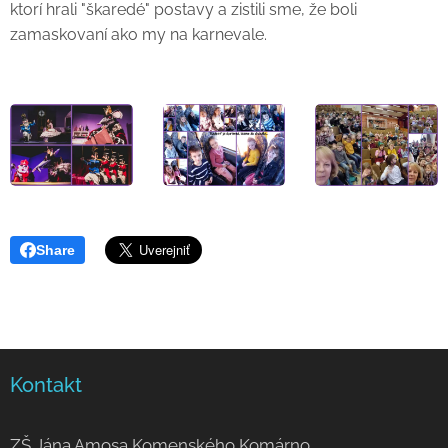
ktorí hrali "škaredé" postavy a zistili sme, že boli
zamaskovaní ako my na karnevale.
Share
Kontakt
ZŠ Jána Amosa Komenského Komárno