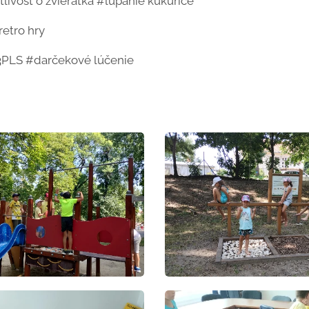
tlivosť o zvieratká #lúpanie kukurice
retro hry
3PLS #darčekové lúčenie