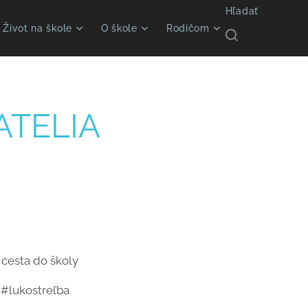
Hľadať
Život na škole
O škole
Rodičom
DATELIA
cesta do školy
 #lukostreľba