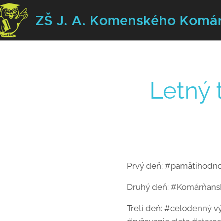
ZŠ J. A. Komenského
Komá
Letný 
Prvý deň: #pamätihodno
Druhý deň: #Komárňansk
Tretí deň: #celodenný v