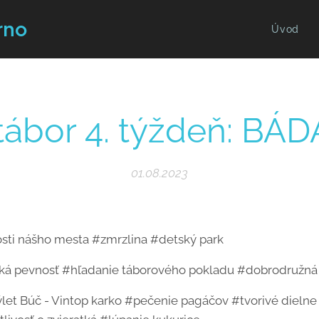
rno
Úvod
tábor 4. týždeň: BÁ
01.08.2023
sti nášho mesta #zmrzlina #detský park
á pevnosť #hľadanie táborového pokladu #dobrodružná 
ýlet Búč - Vintop karko #pečenie pagáčov #tvorivé dielne