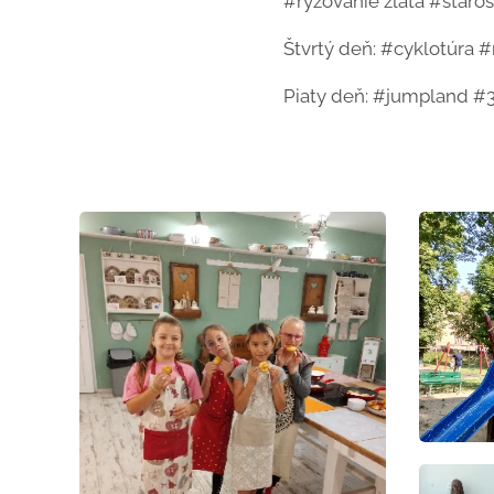
#ryžovanie zlata #staros
Štvrtý deň: #cyklotúra #
Piaty deň: #jumpland #