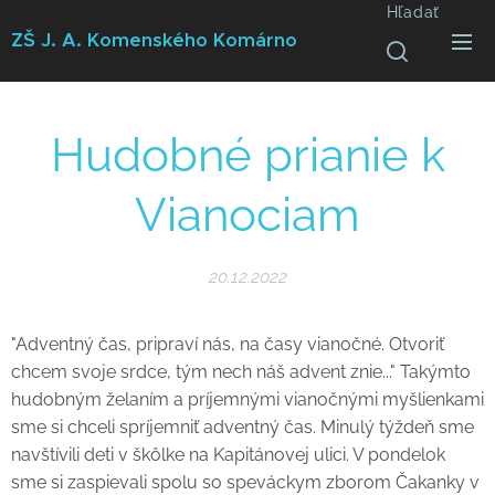
Hľadať
ZŠ J. A. Komenského
Komárno
Hudobné prianie k
Vianociam
20.12.2022
"Adventný čas, pripraví nás, na časy vianočné. Otvoriť
chcem svoje srdce, tým nech náš advent znie..." Takýmto
hudobným želaním a príjemnými vianočnými myšlienkami
sme si chceli spríjemniť adventný čas. Minulý týždeň sme
navštívili deti v škôlke na Kapitánovej ulici. V pondelok
sme si zaspievali spolu so speváckym zborom Čakanky v