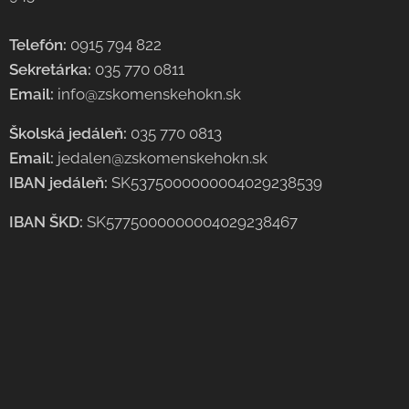
Telefón:
0915 794 822
Sekretárka:
035 770 0811
Email:
info@zskomenskehokn.sk
Školská jedáleň:
035 770 0813
Email:
jedalen@zskomenskehokn.sk
IBAN jedáleň:
SK5375000000004029238539
IBAN ŠKD:
SK5775000000004029238467