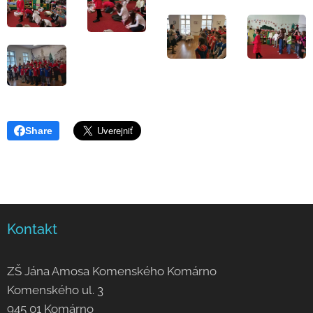
Share
Kontakt
ZŠ Jána Amosa Komenského Komárno
Komenského ul. 3
945 01 Komárno