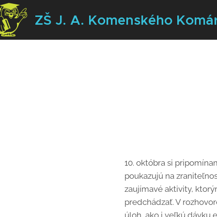
ZŠ J. A. Komenského
Komá
10. októbra si pripomí
poukazujú na zraniteľnos
zaujímavé aktivity, ktor
predchádzať. V rozhovoro
úloh, ako i veľkú dávku e