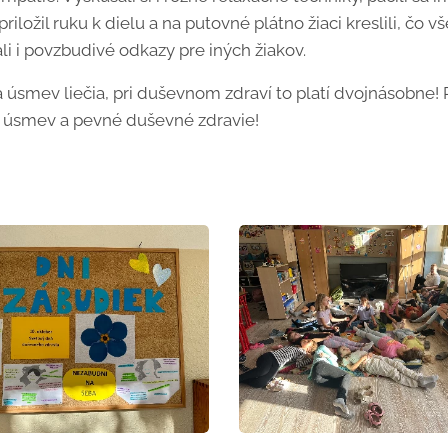
riložil ruku k dielu a na putovné plátno žiaci kreslili, čo 
li i povzbudivé odkazy pre iných žiakov.
a úsmev liečia, pri duševnom zdraví to platí dvojnásobne
ý úsmev a pevné duševné zdravie!