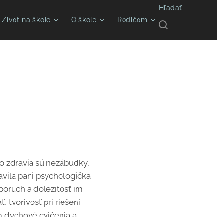
Hľadať
Život na škole
O škole
Rodičom
 zdravia sú nezábudky,
avila pani psychologička
 porúch a dôležitosť im
 tvorivosť pri riešení
im dychové cvičenia a