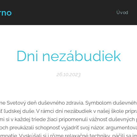
rno
Úvod
Dni nezábudiek
26.10.2023
name Svetový deň duševného zdravia. Symbolom duševného
ť ľudskej duše. V rámci dní nezábudiek v našej škole pripr
ými si v každej triede žiaci pripomenuli vážnosť duševných
ch preukázali schopnosť vyjadriť svoj názor, argumentovať,
mpatie. Vyskúšali si i rôzne relaxačné techniky, páčili sa 