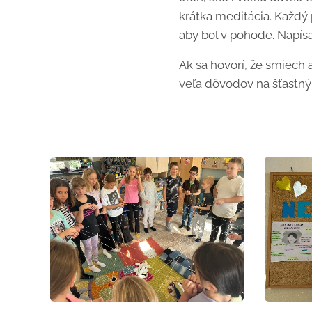
krátka meditácia. Každý p
aby bol v pohode. Napísa
Ak sa hovorí, že smiech 
veľa dôvodov na šťastn