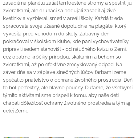
zasadili na planétu zatiaľ len kreslené stromy a spestrili ju
zvieratkami, ale druháci sa podujali zasadiť aj živé
kvetinky a vyzbierali smeti v areáli školy. Každá trieda
spracovala svoje úžasné dopoludnie na plagáte, ktorý
vyvesila pred vchodom do školy. Zábavný deň
pokračoval v školskom klube, kde pani vychovávateľky
pripravili sedem stanovíšť - od náučného kvízu o Zemi,
cez opatrné krôčiky prírodou, skákaním a behom so
zvieratkami, až po efektívne zrecyklovaný odpad. Na
záver dňa sa v záplave slnečných lúčov farbami zeme
spečatilo priateľstvo o ochrane životného prostredia. Deň
to bol perfektný, ale hlavne poučný. Dúfame, že všetkými
týmito aktivitami sme prispeli k tomu, aby naše deti
chápali dôležitosť ochrany životného prostredia a tým aj
celej Zeme.