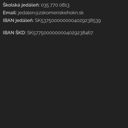
Školská jedáleň:
035 770 0813
Email:
jedalen@zskomenskehokn.sk
IBAN jedáleň:
SK5375000000004029238539
IBAN ŠKD:
SK5775000000004029238467