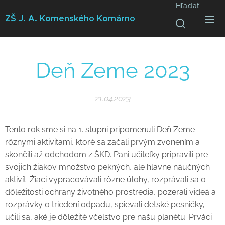
Hľadať
ZŠ J. A. Komenského
Komárno
Deň Zeme 2023
21.04.2023
Tento rok sme si na 1. stupni pripomenuli Deň Zeme
rôznymi aktivitami, ktoré sa začali prvým zvonením a
skončili až odchodom z ŠKD. Pani učiteľky pripravili pre
svojich žiakov množstvo pekných, ale hlavne náučných
aktivít. Žiaci vypracovávali rôzne úlohy, rozprávali sa o
dôležitosti ochrany životného prostredia, pozerali videá a
rozprávky o triedení odpadu, spievali detské pesničky,
učili sa, aké je dôležité včelstvo pre našu planétu. Prváci