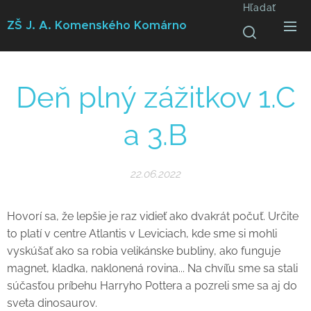
Hľadať
ZŠ J. A. Komenského
Komárno
Deň plný zážitkov 1.C
a 3.B
22.06.2022
Hovorí sa, že lepšie je raz vidieť ako dvakrát počuť. Určite
to platí v centre Atlantis v Leviciach, kde sme si mohli
vyskúšať ako sa robia velikánske bubliny, ako funguje
magnet, kladka, naklonená rovina... Na chvíľu sme sa stali
súčasťou príbehu Harryho Pottera a pozreli sme sa aj do
sveta dinosaurov.