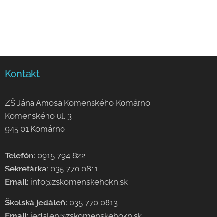
Kontakt
ZŠ Jána Amosa Komenského Komárno
Komenského ul. 3
945 01 Komárno
Telefón:
0915 794 822
Sekretárka:
035 770 0811
Email:
info@zskomenskehokn.sk
Školská jedáleň:
035 770 0813
Email:
jedalen@zskomenskehokn.sk