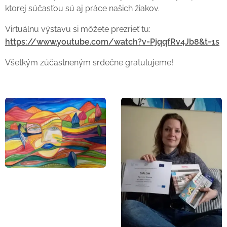
ktorej súčasťou sú aj práce našich žiakov.
Virtuálnu výstavu si môžete prezrieť tu:
https://www.youtube.com/watch?v=PjqqfRv4Jb8&t=1s
Všetkým zúčastneným srdečne gratulujeme!