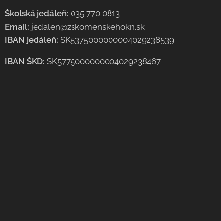
Školská jedáleň:
035 770 0813
Email:
jedalen@zskomenskehokn.sk
IBAN jedáleň:
SK5375000000004029238539
IBAN ŠKD:
SK5775000000004029238467