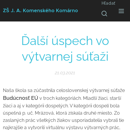
Hľadať
ZŠ J. A. Komenského
Komárno
Ďalší úspech vo
výtvarnej súťaži
21.03.2021
Naša škola sa zúčastnila celoslovenskej výtvarnej súťaže
Budúcnosť EÚ
v troch kategóriách. Mladší žiaci, starší
žiaci a aj v kategórii dospelých. V kategórii dospelí bola
úspešná p. uč. Mrázová, ktorá získala druhé miesto. Zo
zaslaných prác všetkých žiakov usporiadatelia vybrali tie
najkrajšie a vytvorili virtuálnu výstavu výtvarných prác,