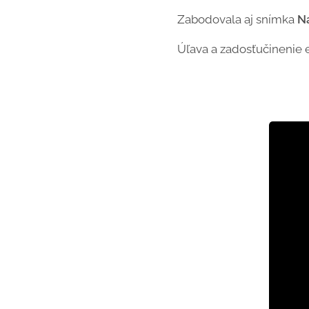
Zabodovala aj snímka
Ná
Úľava a zadosťučinenie e