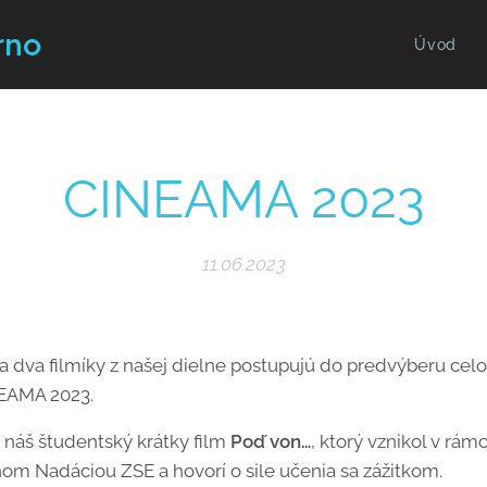
rno
Úvod
CINEAMA 2023
11.06.2023
va filmíky z našej dielne postupujú do predvýberu cel
EAMA 2023.
 náš študentský krátky film
Poď von…
, ktorý vznikol v rá
om Nadáciou ZSE a hovorí o sile učenia sa zážitkom.