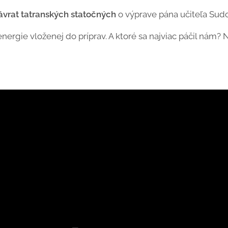
vrat tatranských statočných
o výprave pána učiteľa Sudor
nergie vloženej do príprav. A ktoré sa najviac páčil nám? 