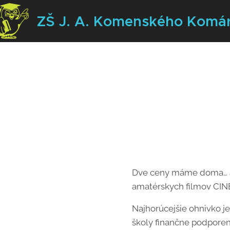
ZŠ J. A. Komenského
Komá
Dve ceny máme doma… a d
amatérskych filmov CIN
Najhorúcejšie ohnivko je
školy finančne podporen