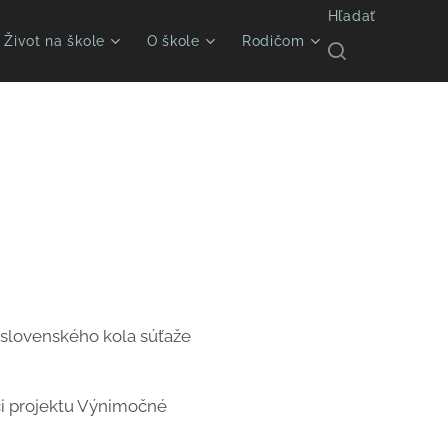
Hľadať
Život na škole
O škole
Rodičom
oslovenského kola súťaže
mci projektu Výnimočné