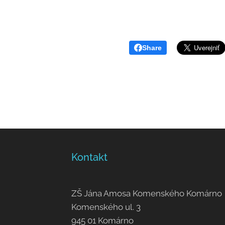
Share
Kontakt
ZŠ Jána Amosa Komenského Komárno
Komenského ul. 3
945 01 Komárno