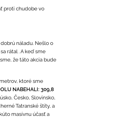
ať proti chudobe vo
a dobrú náladu.
Nešlo o
sa rátal . A keď sme
i sme, že táto akcia bude
lometrov, ktoré sme
OLU NABEHALI: 309,8
úsko, Česko, Slovinsko,
erné Tatranské štíty, a
kúto masívnu účasť a