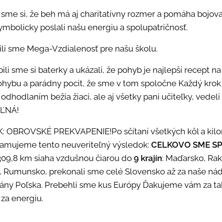
 sme si, že beh má aj charitatívny rozmer a pomáha bojov
ymbolicky poslali našu energiu a spolupatričnosť.
li sme Mega-Vzdialenosť pre našu školu.
i sme si baterky a ukázali, že pohyb je najlepší recept n
pohybu a parádny pocit, že sme v tom spoločne Každý krok 
 odhodlaním bežia žiaci, ale aj všetky pani učiteľky, vedel
ĽNÁ!
K: OBROVSKÉ PREKVAPENIE!
Po sčítaní všetkých kôl a ki
namujeme tento neuveriteľný výsledok:
CELKOVO SME SP
309,8 km siaha vzdušnou čiarou do
9 krajín
: Maďarsko, Rak
, Rumunsko, prekonali sme celé Slovensko až za naše nádh
brány Poľska. Prebehli sme kus Európy
Ďakujeme vám za ta
za energiu.