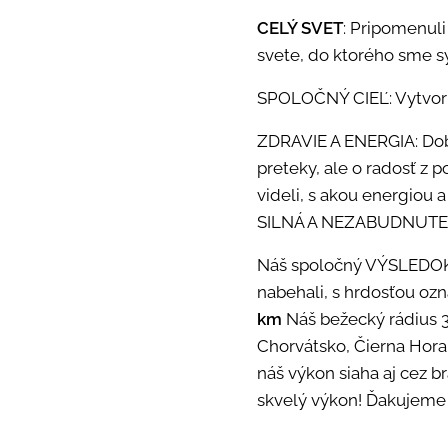
CELÝ SVET
: Pripomenuli
svete, do ktorého sme s
SPOLOČNÝ CIEĽ: Vytvori
ZDRAVIE A ENERGIA: Dobil
preteky, ale o radosť z 
videli, s akou energiou a
SILNÁ A NEZABUDNUTE
Náš spoločný VÝSLEDO
nabehali, s hrdosťou oz
km
Náš bežecký rádius 
Chorvátsko, Čierna Hora
náš výkon siaha aj cez 
skvelý výkon! Ďakujeme 