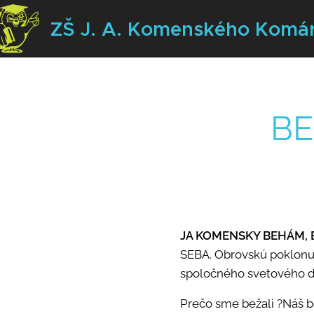
ZŠ J. A. Komenského
Komá
BE
JA KOMENSKY BEHÁM, 
SEBA.
Obrovskú poklonu 
spoločného svetového d
Prečo sme bežali ?
Náš b