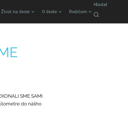
Hľadať
Život na škole
O škole
Rodičom
ÁME
EKONALI SME SAMI
 kilometre do nášho