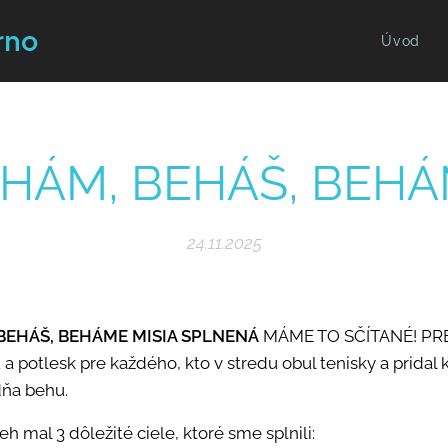
rno
Úvod
HÁM, BEHÁŠ, BEH
24.11.2025
BEHÁŠ, BEHÁME MISIA SPLNENÁ
MÁME TO SČÍTANÉ! PR
a potlesk pre každého, kto v stredu obul tenisky a pridal
ňa behu.
eh mal 3 dôležité ciele, ktoré sme splnili: