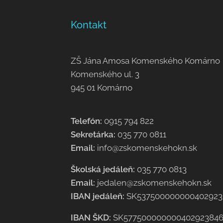
Kontakt
ZŠ Jána Amosa Komenského Komárno
Komenského ul. 3
945 01 Komárno
Telefón:
0915 794 822
Sekretárka:
035 770 0811
Email:
info@zskomenskehokn.sk
Školská jedáleň:
035 770 0813
Email:
jedalen@zskomenskehokn.sk
IBAN jedáleň:
SK537500000000402923
IBAN ŠKD:
SK57750000000040292384