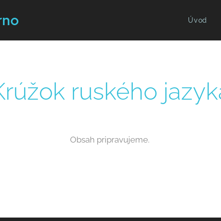
rno
Úvod
Krúžok ruského jazyk
Obsah pripravujeme.