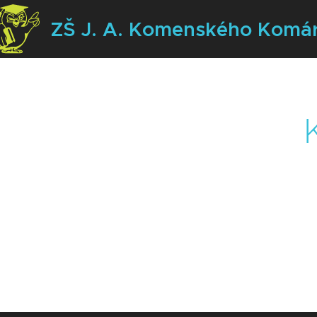
ZŠ J. A. Komenského
Komá