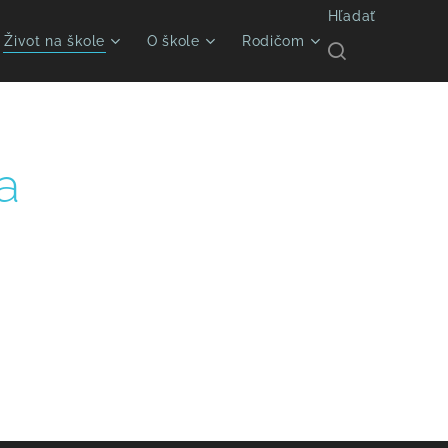
Hľadať
Život na škole
O škole
Rodičom
a