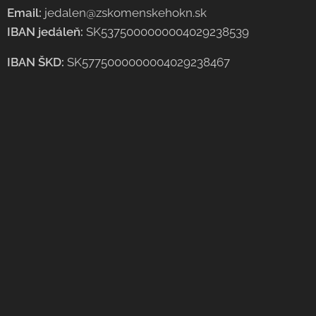
Email:
jedalen@zskomenskehokn.sk
IBAN jedáleň:
SK5375000000004029238539
IBAN ŠKD:
SK5775000000004029238467