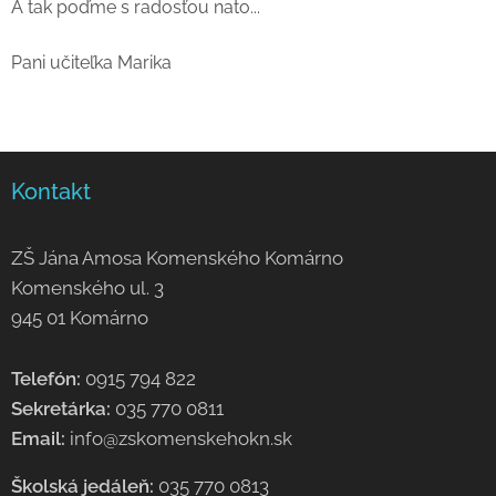
A tak poďme s radosťou nato...
Pani učiteľka Marika
Kontakt
ZŠ Jána Amosa Komenského Komárno
Komenského ul. 3
945 01 Komárno
Telefón:
0915 794 822
Sekretárka:
035 770 0811
Email:
info@zskomenskehokn.sk
Školská jedáleň:
035 770 0813