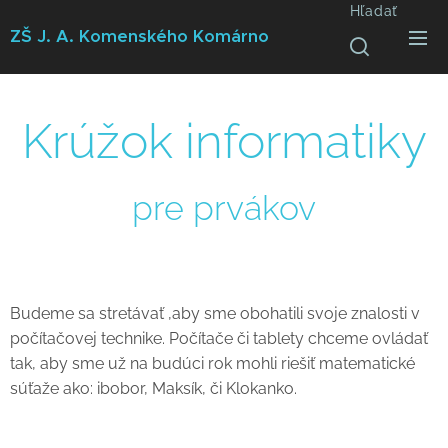
Hľadať
ZŠ J. A. Komenského
Komárno
Krúžok informatiky
pre prvákov
Budeme sa stretávať ,aby sme obohatili
svoje znalosti v
počítačovej technike. Počítače či tablety chceme ovládať
tak, aby sme už na budúci rok mohli riešiť matematické
súťaže ako: ibobor, Maksík, či Klokanko.