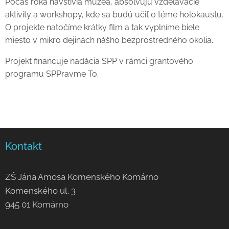
Počas roka navštívia múzeá, absolvujú vzdelávacie
aktivity a workshopy, kde sa budú učiť o téme holokaustu.
O projekte natočíme krátky film a tak vyplníme biele
miesto v mikro dejinách nášho bezprostredného okolia.
Projekt financuje nadácia SPP v rámci grantového
programu SPPravme To.
Kontakt
ZŠ Jána Amosa Komenského Komárno
Komenského ul. 3
945 01 Komárno