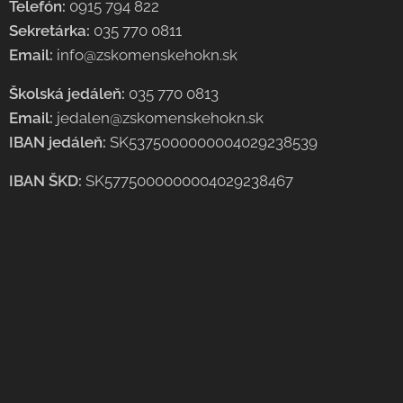
Telefón:
0915 794 822
Sekretárka:
035 770 0811
Email:
info@zskomenskehokn.sk
Školská jedáleň:
035 770 0813
Email:
jedalen@zskomenskehokn.sk
IBAN jedáleň:
SK5375000000004029238539
IBAN ŠKD:
SK5775000000004029238467