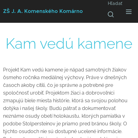
Hľadať
ZŠ J. A. Komenského
Komárno
Kam vedú kamene
Projekt Kam vedú kamene je nápad samotných žiakov
ôsmeho ročníka mediálnej výchovy. Práve v dnešných
časoch akoby cítili, čo je správne a potrebné pre
spoločnosť urobiť. Projektom žiaci a dobrovoľníci
zmapujú biele miesta histórie, ktorá sa svojou polohou
dotýka i našej školy. Budú pátrať a dokumentovať
neznáme osudy obetí holokaustu, ktorých pamiatka v
podobe Stolpersteinov je priamo pred bránou školy. O
týchto osudoch nie sú dostupné ucelené informácie.